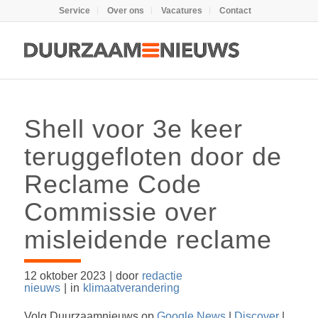
Service
Over ons
Vacatures
Contact
Shell voor 3e keer
teruggefloten door de
Reclame Code
Commissie over
misleidende reclame
12 oktober 2023
|
door
redactie
nieuws
|
in
klimaatverandering
Volg Duurzaamnieuws op
Google News
|
Discover
|