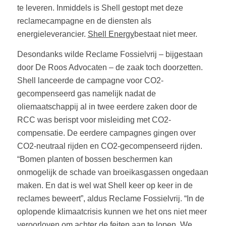
te leveren. Inmiddels is Shell gestopt met deze
reclamecampagne en de diensten als
energieleverancier.
Shell
Energy
bestaat niet meer.
Desondanks wilde Reclame Fossielvrij – bijgestaan
door De Roos Advocaten – de zaak toch doorzetten.
Shell lanceerde de campagne voor CO2-
gecompenseerd gas namelijk nadat de
oliemaatschappij al in twee eerdere zaken door de
RCC was berispt voor misleiding met CO2-
compensatie. De eerdere campagnes gingen over
CO2-neutraal rijden en CO2-gecompenseerd rijden.
“Bomen planten of bossen beschermen kan
onmogelijk de schade van broeikasgassen ongedaan
maken. En dat is wel wat Shell keer op keer in de
reclames beweert”, aldus Reclame Fossielvrij. “In de
oplopende klimaatcrisis kunnen we het ons niet meer
veroorloven om achter de feiten aan te lopen. We