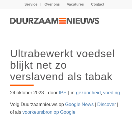
Service
Over ons
Vacatures
Contact
Ultrabewerkt voedsel
blijkt net zo
verslavend als tabak
24 oktober 2023
|
door
IPS
|
in
gezondheid
,
voeding
Volg Duurzaamnieuws op
Google News
|
Discover
|
of als
voorkeursbron op Google