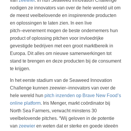
van
zeewier
. In hun Seaweed Innovation Challenge
nodigen ze
innovators van over de hele wereld uit om
de meest veelbelovende en inspirerende producten
en oplossingen te laten zien. In een live
pitch
–
evenement mogen de beste
ondernemers hun
product of oplossing pitchen voor invloedrijke
gevestigde bedrijven met een groot marktbereik
in
Europa. Dit alles om nieuwe samenwerkingen tot
stand te brengen en deze producten bij
de consument
te krijgen.
In het eerste stadium van de S
eaweed Innovation
Challenge kunnen zeewier
–
innovators van
over de
hele wereld hun
pitch inzenden op Brave New Food’s
online platform
. Iris Menger,
markt coördinator bij
North Sea Farmers, verwacht minstens 30
veelbelovende pitches. “Wij geloven in de potentie
van
zeewier
en weten dat er sterke en goede ideeën