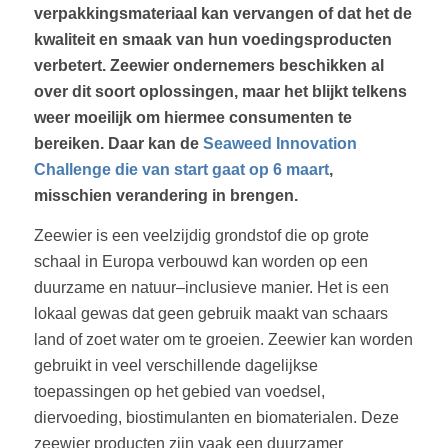
verpakkingsmateriaal
kan
vervangen
of
dat
het
de
kwaliteit
en
smaak
van
hun
voedingsproducten
verbetert.
Zeewier ondernemers
beschikken
al
over
dit
soort
oplossingen,
maar
het
blijkt
telkens
weer
moeilijk
om
hiermee
consumenten
te
bereiken. Daar kan de
Seaweed Innovation
Challenge die van start gaat op 6 maart
,
misschien verandering in brengen.
Zeewier is een veelzijdig grondstof die op grote
schaal in Europa verbouwd kan worden op
een
duurzame en natuur
–
inclusieve manier. Het is een
lokaal gewas dat geen gebruik maakt
van
schaars
land
of zoet
water
om te groeien.
Zeewier kan worden
gebruikt
in veel
verschillende dagelijkse
toepassingen op het gebied van voedsel,
diervoeding, biostimulanten
en biomaterialen. Deze
zeewier producten zijn vaak een duurzamer