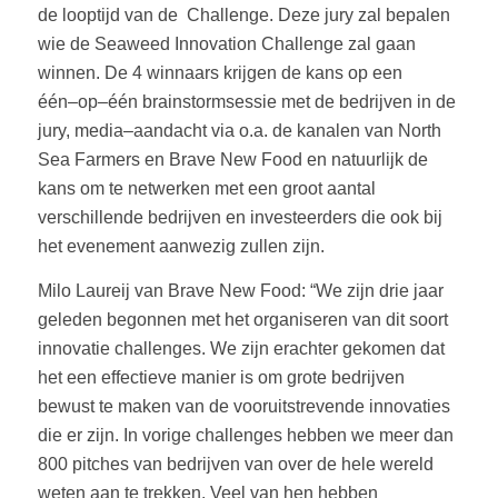
de
looptijd
van
de
Challenge. Deze jury zal bepalen
wie de Seaweed Innovation Challenge zal gaan
winn
en. De
4 winnaars krijgen de kans op een
één
–
op
–
één brainstormsessie met de bedrijven in de
jury,
media
–
aandacht via o.a. de kanalen van North
Sea Farmers en Brave New Food en natuurlijk
de
kans om te netwerken met een groot aantal
verschillende bedrijven
en investeerders die
ook bij
het evenement aanwezig zullen zijn.
Milo Laureij van Brave New Food: “We zijn drie jaar
geleden begonnen met het organiseren
van dit soort
innovatie challenges. We zijn erachter gekomen dat
het een effectieve manier is
om grot
e bedrijven
bewust te maken van de vooruitstrevende innovaties
die er zijn. In vorige
challenges hebben we meer dan
800 pitches van bedrijven van over de hele wereld
weten
aan te trekken. Veel van hen hebben