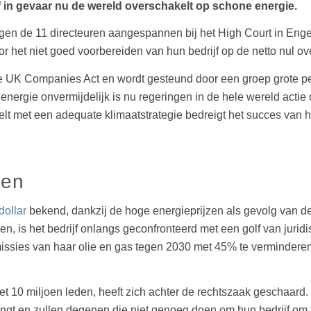
jf in gevaar nu de wereld overschakelt op schone energie.
en de 11 directeuren aangespannen bij het High Court in Engel
or het niet goed voorbereiden van hun bedrijf op de netto nul ov
e UK Companies Act en wordt gesteund door een groep grote pen
 energie onvermijdelijk is nu regeringen in de hele wereld ac
delt met een adequate klimaatstrategie bedreigt het succes van h
ken
dollar
bekend, dankzij de hoge energieprijzen als gevolg van d
en, is het bedrijf onlangs geconfronteerd met een golf van juri
ssies van haar olie en gas tegen 2030 met 45% te verminderen
et 10 miljoen leden, heeft zich achter de rechtszaak geschaard.
engt en zullen degenen die niet genoeg doen om hun bedrijf om 