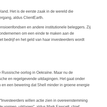
and. Het is de eerste zaak in de wereld die
ergang, aldus ClientEarth.
sioenfondsen en andere institutionele beleggers. Zij
tie ondernemen om een einde te maken aan de
et bedrijf en het geld van haar investeerders wordt
e Russische oorlog in Oekraïne. Maar nu de
dische en regelgevende uitdagingen. Het gaat onder
 en een bewering dat Shell minder in groene energie
 “Investeerders willen actie zien in overeenstemming
te vormen, uitdagen”, aldus Mark Fawcett, chief