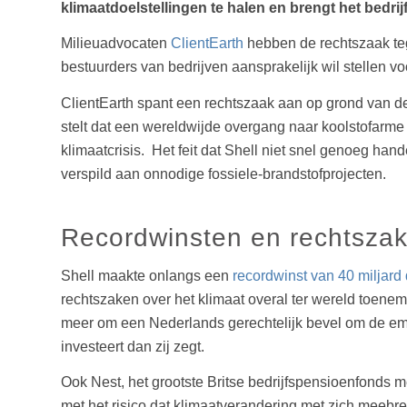
klimaatdoelstellingen te halen en brengt het bedri
Milieuadvocaten
ClientEarth
hebben de rechtszaak teg
bestuurders van bedrijven aansprakelijk wil stellen vo
ClientEarth spant een rechtszaak aan op grond van d
stelt dat een wereldwijde overgang naar koolstofarme
klimaatcrisis. Het feit dat Shell niet snel genoeg han
verspild aan onnodige fossiele-brandstofprojecten.
Recordwinsten en rechtsza
Shell maakte onlangs een
recordwinst van 40 miljard 
rechtszaken over het klimaat overal ter wereld toenem
meer om een Nederlands gerechtelijk bevel om de emi
investeert dan zij zegt.
Ook Nest, het grootste Britse bedrijfspensioenfonds m
met het risico dat klimaatverandering met zich meebr