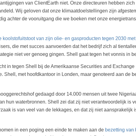
antijgingen van ClientEarth niet. Onze directeuren hebben zich
handeld. Wij geloven dat onze klimaatdoelstellingen zijn afgest
ig achter de vooruitgang die we boeken met onze energietransi
 koolstofuitstoot van zijn olie- en gasproducten tegen 2030 me
ers, die met succes aanvoerden dat het bedrijf zich al tiental
trategie niet ver genoeg gingen. Shell gaat tegen het vonnis in b
lacht in tegen Shell bij de Amerikaanse Securities and Exchang
e. Shell, met hoofdkantoor in Londen, maar genoteerd aan de 
 hooggerechtshof gedaagd door 14.000 mensen uit twee Nigeri
n hun waterbronnen. Shell zei dat zij niet verantwoordelijk is v
ak is van veel van de lekkages, en dat zij niet aansprakelijk 
ernomen in een poging een einde te maken aan de
bezetting van 