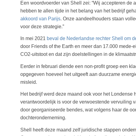
Een woordvoerder van Shell zei: “Wij accepteren de a
hebben te allen tijde in het belang van het bedrijf ge
akkoord van Parijs
. Onze aandeelhouders staan volled
voor deze strategie.”
In mei 2021
beval de Nederlandse rechter Shell om de
door Friends of the Earth en meer dan 17.000 mede-eis
CO2-uitstoot en dat zijn doelstellingen in de klimaats
Eerder in februari diende een non-profit groep een k
opgegeven hoeveel het uitgeeft aan duurzame energi
misleid.
Het bedrijf werd deze maand ook voor het Londense
verantwoordelijk is voor de verwoestende vervuiling va
door georganiseerde bendes, wat volgens haar de oorza
dochteronderneming.
Shell heeft deze maand zelf juridische stappen ond