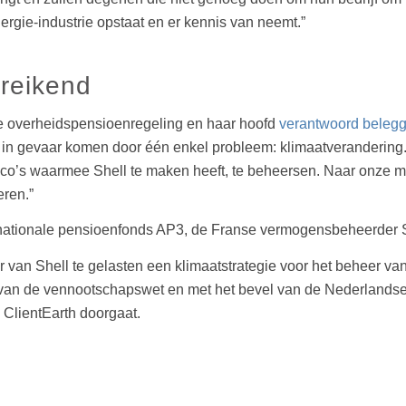
ergie-industrie opstaat en er kennis van neemt.”
ereikend
e overheidspensioenregeling en haar hoofd
verantwoord beleg
 in gevaar komen door één enkel probleem: klimaatverandering. W
isico’s waarmee Shell te maken heeft, te beheersen. Naar onze 
eren.”
 nationale pensioenfonds AP3, de Franse vermogensbeheerde
van Shell te gelasten een klimaatstrategie voor het beheer van h
 van de vennootschapswet en met het bevel van de Nederlandse 
 ClientEarth doorgaat.