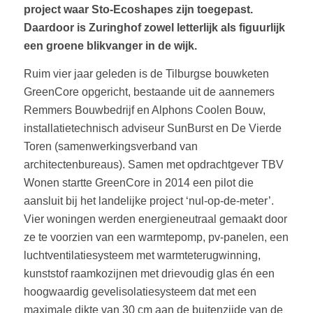
project waar Sto-Ecoshapes zijn toegepast.
Daardoor is Zuringhof zowel letterlijk als figuurlijk
een groene blikvanger in de wijk.
Ruim vier jaar geleden is de Tilburgse bouwketen
GreenCore opgericht, bestaande uit de aannemers
Remmers Bouwbedrijf en Alphons Coolen Bouw,
installatietechnisch adviseur SunBurst en De Vierde
Toren (samenwerkingsverband van
architectenbureaus). Samen met opdrachtgever TBV
Wonen startte GreenCore in 2014 een pilot die
aansluit bij het landelijke project ‘nul-op-de-meter’.
Vier woningen werden energieneutraal gemaakt door
ze te voorzien van een warmtepomp, pv-panelen, een
luchtventilatiesysteem met warmteterugwinning,
kunststof raamkozijnen met drievoudig glas én een
hoogwaardig gevelisolatiesysteem dat met een
maximale dikte van 30 cm aan de buitenzijde van de