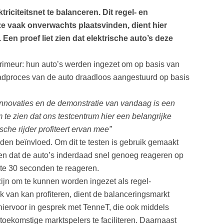
riciteitsnet te balanceren. Dit regel- en
e vaak onverwachts plaatsvinden, dient hier
 Een proef liet zien dat elektrische auto’s deze
primeur: hun auto’s werden ingezet om op basis van
 laadproces van de auto draadloos aangestuurd op basis
nnovaties en de demonstratie van vandaag is een
 te zien dat ons testcentrum hier een belangrijke
ische rijder profiteert ervan mee”
den beïnvloed. Om dit te testen is gebruik gemaakt
en dat de auto’s inderdaad snel genoeg reageren op
iste 30 seconden te reageren.
zijn om te kunnen worden ingezet als regel-
k van kan profiteren, dient de balanceringsmarkt
s hiervoor in gesprek met TenneT, die ook middels
ekomstige marktspelers te faciliteren. Daarnaast