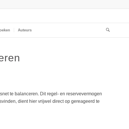
oeken
Auteurs
ceren
itsnet te balanceren. Dit regel- en reservevermogen
inden, dient hier vrijwel direct op gereageerd te