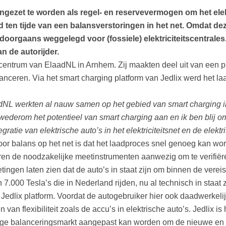
 ingezet te worden als regel- en reservevermogen om het elekt
en tijde van een balansverstoringen in het net. Omdat dez
 doorgaans weggelegd voor (fossiele) elektriciteitscentrales.
n de autorijder.
estcentrum van ElaadNL in Arnhem. Zij maakten deel uit van een 
 balanceren. Via het smart charging platform van Jedlix werd het
dNL werkten al nauw samen op het gebied van smart charging i
 wederom het potentieel van smart charging aan en ik ben blij om
gratie van elektrische auto’s in het elektriciteitsnet en de elektr
oor balans op het net is dat het laadproces snel genoeg kan wor
en de noodzakelijke meetinstrumenten aanwezig om te verifiër
tingen laten zien dat de auto’s in staat zijn om binnen de vere
.000 Tesla’s die in Nederland rijden, nu al technisch in staat 
Jedlix platform. Voordat de autogebruiker hier ook daadwerkelij
an flexibiliteit zoals de accu’s in elektrische auto’s. Jedlix i
ge balanceringsmarkt aangepast kan worden om de nieuwe en to