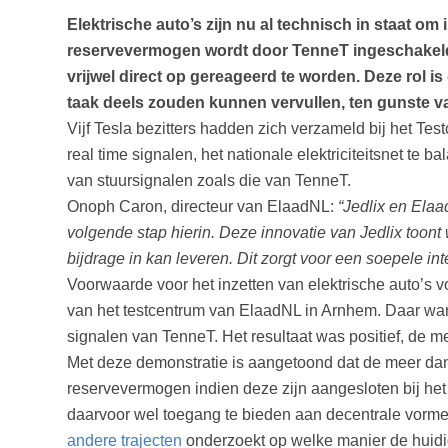
Elektrische auto’s zijn nu al technisch in staat om
reservevermogen wordt door TenneT ingeschakeld t
vrijwel direct op gereageerd te worden. Deze rol is
taak deels zouden kunnen vervullen, ten gunste va
Vijf Tesla bezitters hadden zich verzameld bij het T
real time signalen, het nationale elektriciteitsnet te
van stuursignalen zoals die van TenneT.
Onoph Caron, directeur van ElaadNL:
“Jedlix en Elaa
volgende stap hierin. Deze innovatie van Jedlix toont
bijdrage in kan leveren. Dit zorgt voor een soepele inte
Voorwaarde voor het inzetten van elektrische auto’s v
van het testcentrum van ElaadNL in Arnhem. Daar war
signalen van TenneT. Het resultaat was positief, de me
Met deze demonstratie is aangetoond dat de meer dan 7
reservevermogen indien deze zijn aangesloten bij het 
daarvoor wel toegang te bieden aan decentrale vormen v
andere trajecten
onderzoekt op welke manier de huidi