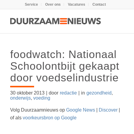
Service
Over ons
Vacatures
Contact
foodwatch: Nationaal
Schoolontbijt gekaapt
door voedselindustrie
30 oktober 2013
|
door
redactie
|
in
gezondheid
,
onderwijs
,
voeding
Volg Duurzaamnieuws op
Google News
|
Discover
|
of als
voorkeursbron op Google