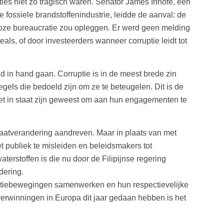
s niet zo tragisch waren. Senator James Inhofe, een
fossiele brandstoffenindustrie, leidde de aanval: de
loze bureaucratie zou opleggen. Er werd geen melding
s, of door investeerders wanneer corruptie leidt tot
 in hand gaan. Corruptie is in de meest brede zin
regels die bedoeld zijn om ze te beteugelen. Dit is de
iet in staat zijn geweest om aan hun engagementen te
maatverandering aandreven. Maar in plaats van met
publiek te misleiden en beleidsmakers tot
erstoffen is die nu door de Filipijnse regering
dering.
ruptiebewegingen samenwerken en hun respectievelijke
verwinningen in Europa dit jaar gedaan hebben is het