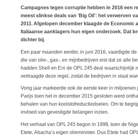
Campagnes tegen corruptie hebben in 2016 een re
meest slinkse deals van ‘Big Oil’: het verwerven va
2011. Afgelopen december klaagde de Economic an
Italiaanse aanklagers hun eigen onderzoek. Dat br
dichter bij.
Een paar maanden eerder, in juni 2016, vaardigde de
die van olie-, gas-, en mijnbedrijven eist dat ze al
hadden Shell en Eni de OPL 245 deal waarschijnlijk n
vertraagde deze regel, zodat de bedrijven in staat wa
Vorig jaar markeerde ook de eerste keer in miljoenen 
Parijs toen het in december 2015 gesloten werd onth
behalen van hun koolstofreductiedoelen. Om te beg
invloed van gevestigde belangen inzien.
Het verhaal van OPL 245 begon in 1998, toen de Nige
Etete, Abacha’s eigen olieminister. Dus Etete had OP