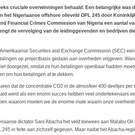
eks cruciale overwinningen behaald. Een belangrijke was d
n het Nigeriaanse offshore olieveld OPL 245 door Koninklijke S
d Financial Crimes Commission van Nigeria een aantal van
engt de vervolging van de leidinggevenden en bedrijven die 
 Amerikaanse Securities and Exchange Commission (SEC) een r
le betalingen op projectbasis gedaan aan overheden vrijgeven. W
iet doorgezet, omdat ze hun betalingen openbaar hadden moeten
ren om hun betalingen af te dekken.
jaren dat de concentratie CO2 in de atmosfeer 400 deeltjes per 
aald werd als een enorm succes hebben veel ondertekenaars ee
rijpen waarom moeten we de enorme mate waarin onze overheid
riaanse dictator Sani Abacha het veld toewees aan Malabu Oil
L 245 in feite aan zichzelf gegeven. Maar nadat het Abacha-re