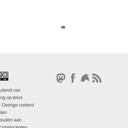
uitend van
ng op tekst
. Overige content
hten
ouden aan
/ producenten.