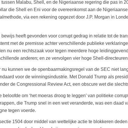
jd tussen Malabu, Shell, en de Nigeriaanse regering die pas in 2
llar die Shell en Eni voor de overeenkomst aan de Nigeriaanse
aalmethode, via een rekening opgezet door J.P. Morgan in Londe
ewijs heeft gevonden voor corrupt gedrag in relatie tot de transa
instemt met de premisse achter verschillende publieke verklaring
reiden nu een rechtszaak voor tegen meerdere hoge leidinggeve
schillende anderen; en ze vervolgen vier hoge Shell-directeure
voor nu kunnen we de openbaarmakingsregel van de SEC niet la
andaard voor de winningsindustrie. Met Donald Trump als presi
nder de Congressional Review Act, een obscure wet die slecht
 beloofde om ‘het moeras droog te leggen’ van politieke corrup
rappen, die Trump snel in een wet veranderde, was een daad van
agne tegen voerde.
 sectie 1504 door middel van wettelijke actie te blokkeren ded