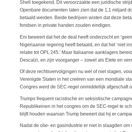
Shell toegekend. Dit veroorzaakte een juridische stri
Openbare documenten laten zien dat de 1,1 miljard do
betaald werden. Beide bedrijven wisten dat deze bet
fondsen in private handen zouden eindigen.
Eni beweert dat het de deal heeft onderzocht en ‘geen b
Nigeriaanse regering heeft betaald, en dat het ‘niet 
relatie tot OPL 245.’ Maar Italiaanse aanklagers be
Descalzi, en zijn voorganger – zowel als Etete en ver
Of deze rechtsvervolgingen nu wel of niet slagen, 
Verenigde Staten in het creëren van een mondiale st
Congres werd de SEC-regel onmiddellijk afgeschaft o
Trumps frequent racistische en seksistische campagne
Republikeinen in het congres om de SEC-regel te sch
blijft houden waarvan Trump beweert dat hij er camp
Nadat de olie- en gasindustrie er niet in slaagden om