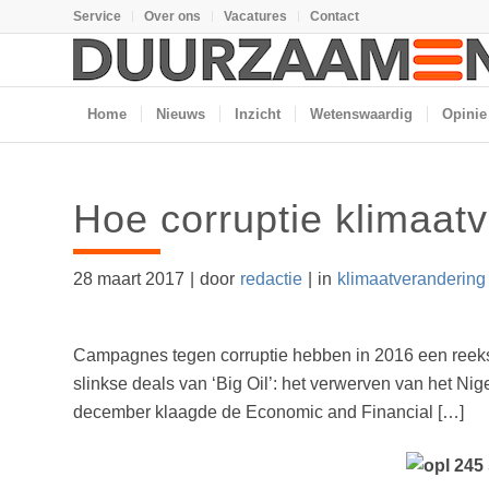
Service
Over ons
Vacatures
Contact
Home
Nieuws
Inzicht
Wetenswaardig
Opinie
Hoe corruptie klimaatv
28 maart 2017
|
door
redactie
|
in
klimaatverandering
Campagnes tegen corruptie hebben in 2016 een reeks
slinkse deals van ‘Big Oil’: het verwerven van het Nige
december klaagde de Economic and Financial […]