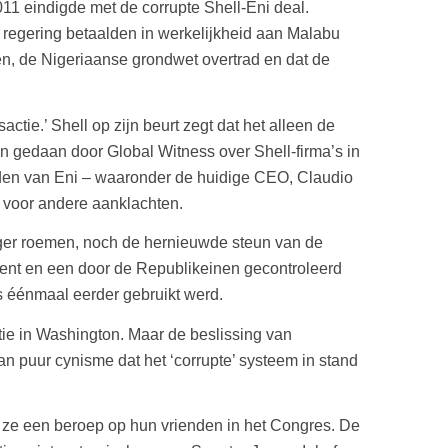
011 eindigde met de corrupte Shell-Eni deal.
 regering betaalden in werkelijkheid aan Malabu
n, de Nigeriaanse grondwet overtrad en dat de
ctie.’ Shell op zijn beurt zegt dat het alleen de
en gedaan door Global Witness over Shell-firma’s in
nden van Eni – waaronder de huidige CEO, Claudio
n voor andere aanklachten.
nger roemen, noch de hernieuwde steun van de
dent en een door de Republikeinen gecontroleerd
s éénmaal eerder gebruikt werd.
tie in Washington. Maar de beslissing van
 puur cynisme dat het ‘corrupte’ systeem in stand
en ze een beroep op hun vrienden in het Congres. De