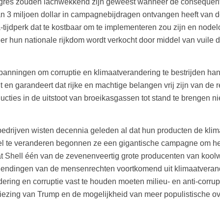
gres zouden lachwekkend zijn geweest wanneer de consequentie
n 3 miljoen dollar in campagnebijdragen ontvangen heeft van de 
tijdperk dat te kostbaar om te implementeren zou zijn en node
hun nationale rijkdom wordt verkocht door middel van vuile deal
anningen om corruptie en klimaatverandering te bestrijden hand
t en garandeert dat rijke en machtige belangen vrij zijn van de 
ucties in de uitstoot van broeikasgassen tot stand te brengen n
sbedrijven wisten decennia geleden al dat hun producten de kli
l te veranderen begonnen ze een gigantische campagne om het 
 Shell één van de zevenenveertig grote producenten van koolwat
schendingen van de mensenrechten voortkomend uit klimaatveran
dering en corruptie vast te houden moeten milieu- en anti-cor
erkiezing van Trump en de mogelijkheid van meer populistische o