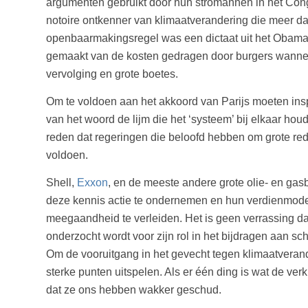
argumenten gebruikt door hun stromannen in het Con
notoire ontkenner van klimaatverandering die meer da
openbaarmakingsregel was een dictaat uit het Obama-
gemaakt van de kosten gedragen door burgers wanneer 
vervolging en grote boetes.
Om te voldoen aan het akkoord van Parijs moeten insp
van het woord de lijm die het ‘systeem’ bij elkaar houd
reden dat regeringen die beloofd hebben om grote red
voldoen.
Shell,
Exxon
, en de meeste andere grote olie- en ga
deze kennis actie te ondernemen en hun verdienmode
meegaandheid te verleiden. Het is geen verrassing dat
onderzocht wordt voor zijn rol in het bijdragen aan 
Om de vooruitgang in het gevecht tegen klimaatveran
sterke punten uitspelen. Als er één ding is wat de v
dat ze ons hebben wakker geschud.