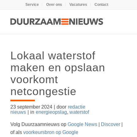
Service
Over ons
Vacatures
Contact
Lokaal waterstof
maken en opslaan
voorkomt
netcongestie
23 september 2024
|
door
redactie
nieuws
|
in
energieopslag
,
waterstof
Volg Duurzaamnieuws op
Google News
|
Discover
|
of als
voorkeursbron op Google