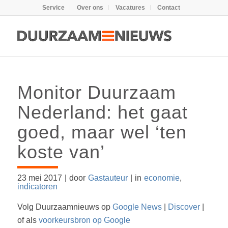
Service
Over ons
Vacatures
Contact
Monitor Duurzaam
Nederland: het gaat
goed, maar wel ‘ten
koste van’
23 mei 2017
|
door
Gastauteur
|
in
economie
,
indicatoren
Volg Duurzaamnieuws op
Google News
|
Discover
|
of als
voorkeursbron op Google