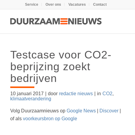
Service
Over ons
Vacatures
Contact
Testcase voor CO2-
beprijzing zoekt
bedrijven
10 januari 2017
|
door
redactie nieuws
|
in
CO2
,
klimaatverandering
Volg Duurzaamnieuws op
Google News
|
Discover
|
of als
voorkeursbron op Google