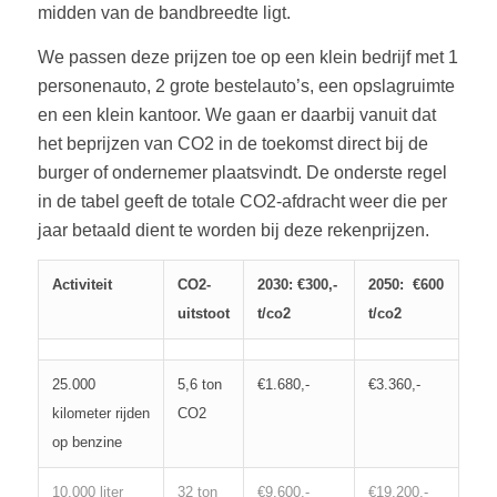
midden van de bandbreedte ligt.
We passen deze prijzen toe op een klein bedrijf met 1
personenauto, 2 grote bestelauto’s, een opslagruimte
en een klein kantoor. We gaan er daarbij vanuit dat
het beprijzen van CO2 in de toekomst direct bij de
burger of ondernemer plaatsvindt. De onderste regel
in de tabel geeft de totale CO2-afdracht weer die per
jaar betaald dient te worden bij deze rekenprijzen.
Activiteit
CO2-
2030: €300,-
2050: €600
uitstoot
t/co2
t/co2
25.000
5,6 ton
€1.680,-
€3.360,-
kilometer rijden
CO2
op benzine
10.000 liter
32 ton
€9.600,-
€19.200,-