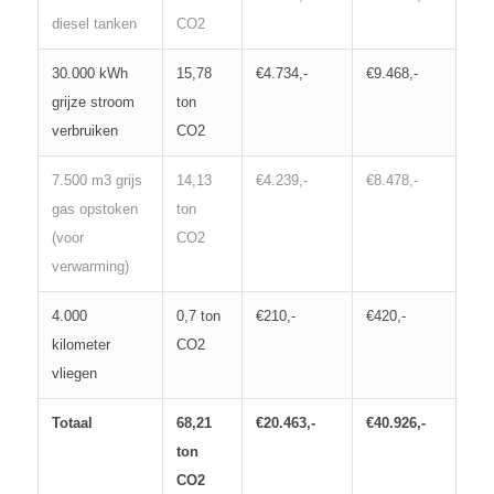
diesel tanken
CO2
30.000 kWh
15,78
€4.734,-
€9.468,-
grijze stroom
ton
verbruiken
CO2
7.500 m3 grijs
14,13
€4.239,-
€8.478,-
gas opstoken
ton
(voor
CO2
verwarming)
4.000
0,7 ton
€210,-
€420,-
kilometer
CO2
vliegen
Totaal
68,21
€20.463,-
€40.926,-
ton
CO2