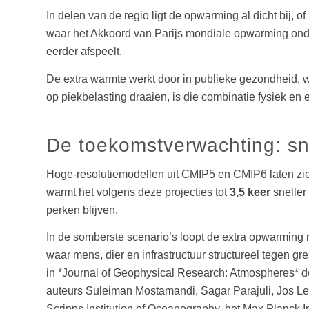
In delen van de regio ligt de opwarming al dicht bij, 
waar het Akkoord van Parijs mondiale opwarming onde
eerder afspeelt.
De extra warmte werkt door in publieke gezondheid, w
op piekbelasting draaien, is die combinatie fysiek en
De toekomstverwachting: sn
Hoge-resolutiemodellen uit CMIP5 en CMIP6 laten zien
warmt het volgens deze projecties tot
3,5 keer
sneller
perken blijven.
In de somberste scenario’s loopt de extra opwarming r
waar mens, dier en infrastructuur structureel tegen g
in *Journal of Geophysical Research: Atmospheres* d
auteurs Suleiman Mostamandi, Sagar Parajuli, Jos 
Scripps Institution of Oceanography, het Max Planck I