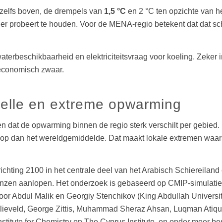
of zelfs boven, de drempels van
1,5 °C
en 2 °C ten opzichte van he
r probeert te houden. Voor de MENA-regio betekent dat dat sch
aterbeschikbaarheid en elektriciteitsvraag voor koeling. Zeker
 economisch zwaar.
elle en extreme opwarming
 dat de opwarming binnen de regio sterk verschilt per gebied. 
 op dan het wereldgemiddelde. Dat maakt lokale extremen waars
ichting 2100 in het centrale deel van het Arabisch Schiereiland 
renzen aanlopen. Het onderzoek is gebaseerd op CMIP-simulaties
oor Abdul Malik en Georgiy Stenchikov (King Abdullah Universit
Lelieveld, George Zittis, Muhammad Sheraz Ahsan, Luqman A
nstitute for Chemistry en The Cyprus Institute, en onder meer b