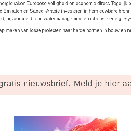
energie raken Europese veiligheid en economie direct. Tegelijk bl
che Emiraten en Saoedi-Arabië investeren in hernieuwbare bron
d, bijvoorbeeld rond watermanagement en robuuste energiesy
p maken van losse projecten naar harde normen in bouw en netb
gratis nieuwsbrief. Meld je hier a