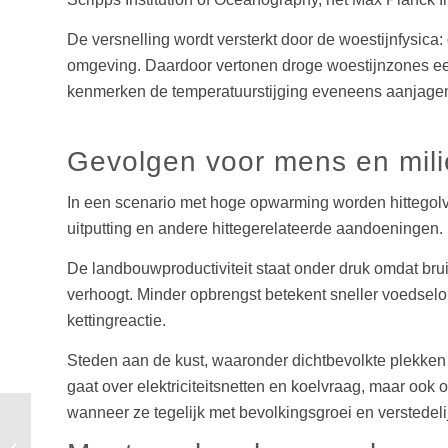
De versnelling wordt versterkt door de woestijnfysic
omgeving. Daardoor vertonen droge woestijnzones ee
kenmerken de temperatuurstijging eveneens aanjage
Gevolgen voor mens en mil
In een scenario met hoge opwarming worden hittegolven 
uitputting en andere hittegerelateerde aandoeningen. 
De landbouwproductiviteit staat onder druk omdat bru
verhoogt. Minder opbrengst betekent sneller voedselo
kettingreactie.
Steden aan de kust, waaronder dichtbevolkte plekken r
gaat over elektriciteitsnetten en koelvraag, maar oo
wanneer ze tegelijk met bevolkingsgroei en verstede
Nederlandse
wereldprimeur maakt