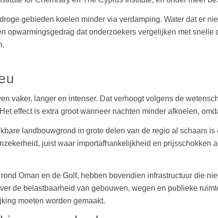
a: droge gebieden koelen minder via verdamping. Water dat er n
n opwarmingsgedrag dat onderzoekers vergelijken met snelle 
n.
ieu
vaker, langer en intenser. Dat verhoogt volgens de wetenschappe
Het effect is extra groot wanneer nachten minder afkoelen, omd
ikbare landbouwgrond in grote delen van de regio al schaars i
nzekerheid, juist waar importafhankelijkheid en prijsschokken 
ond Oman en de Golf, hebben bovendien infrastructuur die niet 
k over de belastbaarheid van gebouwen, wegen en publieke ruimt
lijking moeten worden gemaakt.