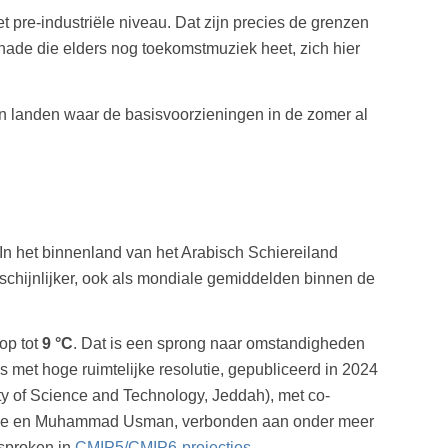
t pre-industriële niveau. Dat zijn precies de grenzen
ade die elders nog toekomstmuziek heet, zich hier
 in landen waar de basisvoorzieningen in de zomer al
In het binnenland van het Arabisch Schiereiland
chijnlijker, ook als mondiale gemiddelden binnen de
op tot
9 °C
. Dat is een sprong naar omstandigheden
 met hoge ruimtelijke resolutie, gepubliceerd in 2024
y of Science and Technology, Jeddah), met co-
tique en Muhammad Usman, verbonden aan onder meer
esproken in
CMIP5/CMIP6-projecties
.