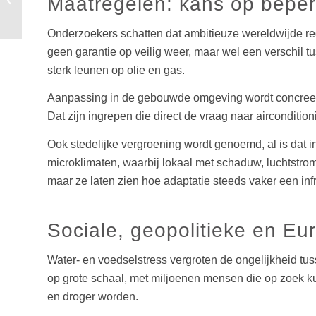
Maatregelen: kans op bepe
cv-ketel geschikt voor
aardgas, groen gas
Onderzoekers schatten dat ambitieuze wereldwijde r
én...
geen garantie op veilig weer, maar wel een verschil t
sterk leunen op olie en gas.
Aanpassing in de gebouwde omgeving wordt concreet: 
Dat zijn ingrepen die direct de vraag naar airconditi
Ook stedelijke vergroening wordt genoemd, al is dat 
microklimaten, waarbij lokaal met schaduw, luchtstr
maar ze laten zien hoe adaptatie steeds vaker een inf
Sociale, geopolitieke en E
Water- en voedselstress vergroten de ongelijkheid t
op grote schaal, met miljoenen mensen die op zoek ku
en droger worden.