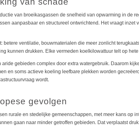
rking van schade
eductie van broeikasgassen de snelheid van opwarming in de r
ussen aanpasbaar en structureel ontwrichtend. Het vraagt inzet 
betere ventilatie, bouwmaterialen die meer zonlicht terugkaat
oning kunnen drukken. Elke vermeden koelkilowattuur telt op hete
in aride gebieden complex door extra watergebruik. Daarom kij
omen en soms actieve koeling leefbare plekken worden gecreëerd
rastructuurvraag wordt.
uropese gevolgen
ussen rurale en stedelijke gemeenschappen, met meer kans op i
nnen gaan naar minder getroffen gebieden. Dat verplaatst druk