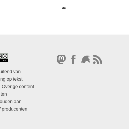
uitend van
ng op tekst
. Overige content
hten
ouden aan
/ producenten.