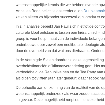
wetenschappelijke kennis die we hebben over de opwa
Annelies Roon belichtte dat eerder al op
Duurzaamnie
ze kan alleen zo bijzonder succesvol zijn, omdat er e
In zijn analyse beperkt Jan Paul zich niet tot de co
culturele kloof ontstaan is tussen een hiërarchisch-in
groep is voor het primaat van de individuele belangen,
onderbouwd door zowel een neoliberale ideologie al
door de overheid van dat wat ons dierbaar is. Onder d
In de Verenigde Staten doordrenkt deze tegenstelling 
overheidsfinanciën of klimaatverandering gaat. Het ma
verdeeldheid: de Republikeinen en de Tea Party aan 
altijd tien tot vijftien jaar later gebeurt, gaat het ook ha
De behoefte aan ontkenning van de realiteit van de op
wetenschappelijk onderzoek als waar zouden acceptere
in gevaar. Deze mogelijkheid roept een onzekerheid