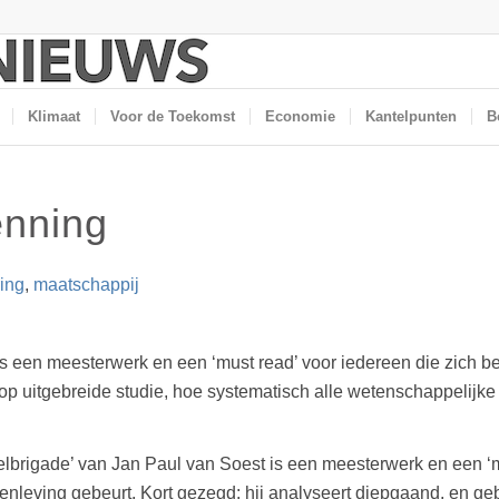
Klimaat
Voor de Toekomst
Economie
Kantelpunten
B
enning
ing
,
maatschappij
s een meesterwerk en een ‘must read’ voor iedereen die zich be
 op uitgebreide studie, hoe systematisch alle wetenschappelij
elbrigade’ van Jan Paul van Soest is een meesterwerk en een ‘mu
enleving gebeurt. Kort gezegd: hij analyseert diepgaand, en ge