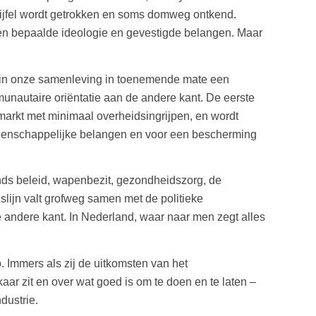
ijfel wordt getrokken en soms domweg ontkend.
 een bepaalde ideologie en gevestigde belangen. Maar
 er in onze samenleving in toenemende mate een
mmunautaire oriëntatie aan de andere kant. De eerste
e markt met minimaal overheidsingrijpen, en wordt
meenschappelijke belangen en voor een bescherming
ands beleid, wapenbezit, gezondheidszorg, de
slijn valt grofweg samen met de politieke
 andere kant. In Nederland, waar naar men zegt alles
. Immers als zij de uitkomsten van het
r zit en over wat goed is om te doen en te laten –
dustrie.