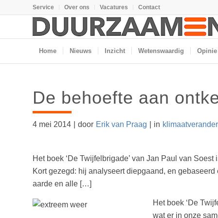
Service
Over ons
Vacatures
Contact
Home
Nieuws
Inzicht
Wetenswaardig
Opinie
De behoefte aan ontk
4 mei 2014
|
door
Erik van Praag
|
in
klimaatverander
Het boek ‘De Twijfelbrigade’ van Jan Paul van Soest i
Kort gezegd: hij analyseert diepgaand, en gebaseerd
aarde en alle […]
Het boek ‘De Twijf
wat er in onze sam