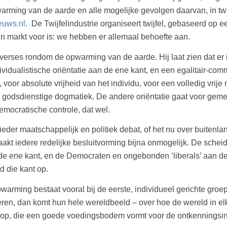
rming van de aarde en alle mogelijke gevolgen daarvan, in tw
uws.nl
. De Twijfelindustrie organiseert twijfel, gebaseerd op
en markt voor is: we hebben er allemaal behoefte aan.
ntroverses rondom de opwarming van de aarde. Hij laat zien dat
dividualistische oriëntatie aan de ene kant, en een egalitair-co
 voor absolute vrijheid van het individu, voor een volledig vrij
s godsdienstige dogmatiek. De andere oriëntatie gaat voor ge
emocratische controle, dat wel.
ieder maatschappelijk en politiek debat, of het nu over buitenl
akt iedere redelijke besluitvorming bijna onmogelijk. De scheid
de ene kant, en de Democraten en ongebonden ‘liberals’ aan de
rd die kant op.
warming bestaat vooral bij de eerste, individueel gerichte groep
n, dan komt hun hele wereldbeeld – over hoe de wereld in elkaa
 op, die een goede voedingsbodem vormt voor de ontkenningsin