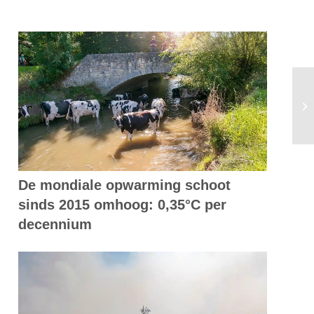
CO
re
De mondiale opwarming schoot
sinds 2015 omhoog: 0,35°C per
decennium