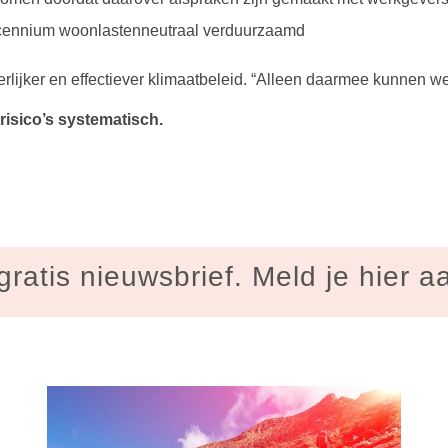
ecennium woonlastenneutraal verduurzaamd
eerlijker en effectiever klimaatbeleid. “Alleen daarmee kunnen w
isico’s systematisch.
gratis nieuwsbrief. Meld je hier a