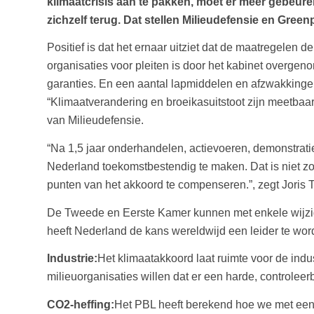
klimaatcrisis aan te pakken, moet er meer gebeur
zichzelf terug. Dat stellen Milieudefensie en Green
Positief is dat het ernaar uitziet dat de maatregelen
organisaties voor pleiten is door het kabinet overge
garanties. En een aantal lapmiddelen en afzwakkinge
“Klimaatverandering en broeikasuitstoot zijn meetbaar
van Milieudefensie.
“Na 1,5 jaar onderhandelen, actievoeren, demonstratie
Nederland toekomstbestendig te maken. Dat is niet z
punten van het akkoord te compenseren.”, zegt Joris 
De Tweede en Eerste Kamer kunnen met enkele wijzigi
heeft Nederland de kans wereldwijd een leider te word
Industrie:
Het klimaatakkoord laat ruimte voor de indus
milieuorganisaties willen dat er een harde, controleer
CO2-heffing:
Het PBL heeft berekend hoe we met een 