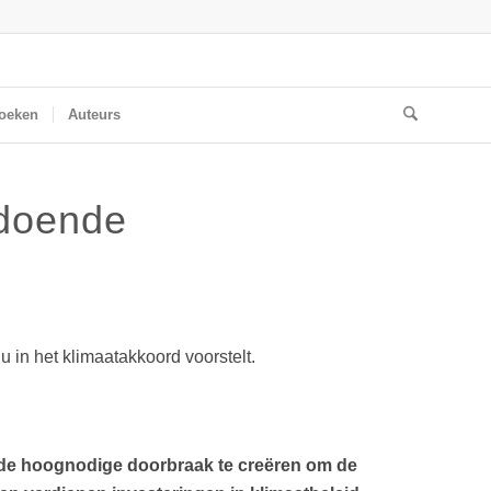
oeken
Auteurs
ldoende
 in het klimaatakkoord voorstelt.
Om de hoognodige doorbraak te creëren om de