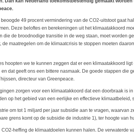
en. Dan kan Nederland toekomstbestendig gemaakt worden e
peace.
 de beoogde 49 procent vermindering van de CO2-uitstoot gaat h
nomen. Deze beloftes en berekeningen uit het klimaatakkoord mo
n die de broodnodige transitie in de weg staan, moet worden ge
, de maatregelen om de klimaatcrisis te stoppen moeten daarom 
s hoopten we te kunnen zeggen dat er een klimaatakkoord ligt d
o en dat geeft ons een bittere nasmaak. De goede stappen die 
Thijssen, directeur van Greenpeace.
ngen zorgen voor een klimaatakkoord dat een doorbraak is in 
en op het gebied van een eerlijke en effectieve klimaatbeleid, 
trie om tot 1 miljard per jaar subsidie aan te vragen, waarvan z
bare grens komt op de subsidie de industrie 1), ter hoogte van h
CO2-heffing de klimaatdoelen kunnen halen. De verwaterde var