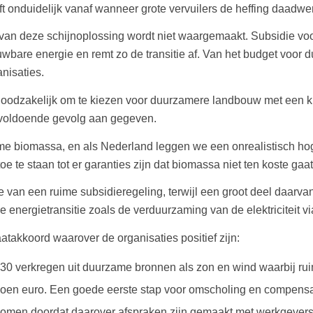
t onduidelijk vanaf wanneer grote vervuilers de heffing daadwer
 van deze schijnoplossing wordt niet waargemaakt. Subsidie vo
wbare energie en remt zo de transitie af. Van het budget voor
nisaties.
 noodzakelijk om te kiezen voor duurzamere landbouw met een k
nvoldoende gevolg aan gegeven.
me biomassa, en als Nederland leggen we een onrealistisch h
 te staan tot er garanties zijn dat biomassa niet ten koste gaa
ie van een ruime subsidieregeling, terwijl een groot deel daarv
energietransitie zoals de verduurzaming van de elektriciteit v
takkoord waarover de organisaties positief zijn:
 2030 verkregen uit duurzame bronnen als zon en wind waarbij r
ljoen euro. Een goede eerste stap voor omscholing en compensa
omen doordat daarover afspraken zijn gemaakt met werkgevers