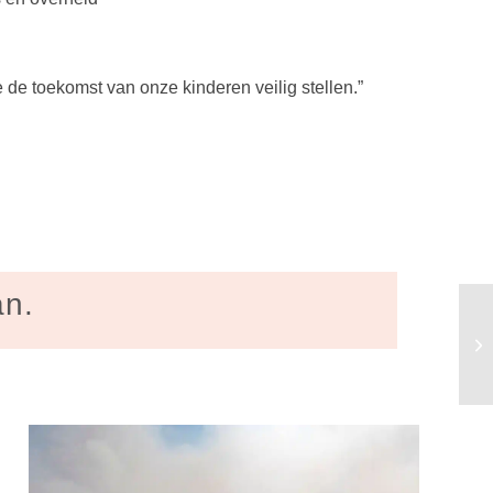
e de toekomst van onze kinderen veilig stellen.”
an.
Ge
sto