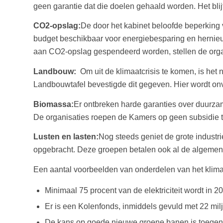
geen garantie dat die doelen gehaald worden. Het blijf
CO2-opslag:
De door het kabinet beloofde beperking
budget beschikbaar voor energiebesparing en hernieu
aan CO2-opslag gespendeerd worden, stellen de orga
Landbouw:
Om uit de klimaatcrisis te komen, is het
Landbouwtafel bevestigde dit gegeven. Hier wordt o
Biomassa:
Er ontbreken harde garanties over duurza
De organisaties roepen de Kamers op geen subsidie toe
Lusten en lasten:
Nog steeds geniet de grote industr
opgebracht. Deze groepen betalen ook al de algemene 
Een aantal voorbeelden van onderdelen van het klimaa
Minimaal 75 procent van de elektriciteit wordt in
Er is een Kolenfonds, inmiddels gevuld met 22 mi
De kans op goede nieuwe groene banen is toegen