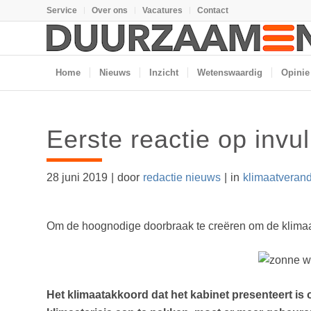
Service
Over ons
Vacatures
Contact
Home
Nieuws
Inzicht
Wetenswaardig
Opinie
Eerste reactie op invu
28 juni 2019
|
door
redactie nieuws
|
in
klimaatveran
Om de hoognodige doorbraak te creëren om de klimaatc
Het klimaatakkoord dat het kabinet presenteert is