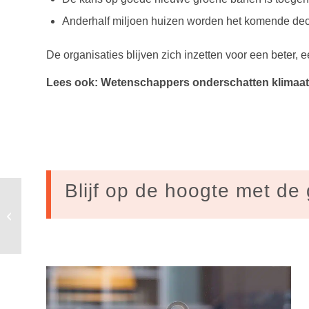
Anderhalf miljoen huizen worden het komende d
De organisaties blijven zich inzetten voor een beter, 
Lees ook: Wetenschappers onderschatten klimaatr
Blijf op de hoogte met de 
Ministerie VWS houdt invoering Nutri-
Score in Nederland nog steeds tegen