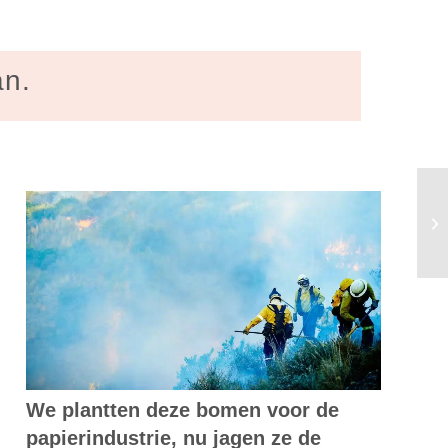
an.
Bo
ze
We plantten deze bomen voor de
papierindustrie, nu jagen ze de