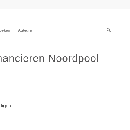
oeken
Auteurs
nancieren Noordpool
digen.