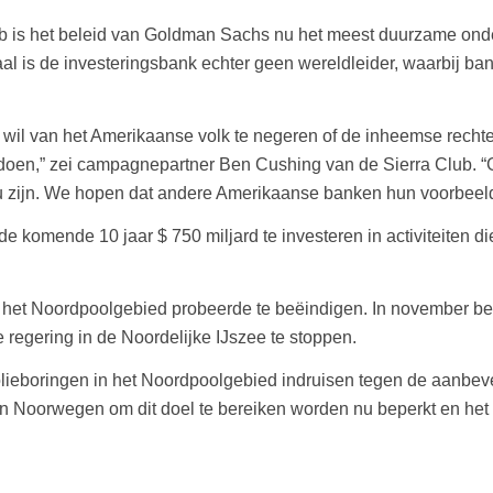
ub is het beleid van Goldman Sachs nu het meest duurzame ond
aal is de investeringsbank echter geen wereldleider, waarbij 
 wil van het Amerikaanse volk te negeren of de inheemse rechte
l doen,” zei campagnepartner Ben Cushing van de Sierra Club. “G
ou zijn. We hopen dat andere Amerikaanse banken hun voorbeeld 
komende 10 jaar $ 750 miljard te investeren in activiteiten die
n het Noordpoolgebied probeerde te beëindigen. In november b
regering in de Noordelijke IJszee te stoppen.
lieboringen in het Noordpoolgebied indruisen tegen de aanbevel
an Noorwegen om dit doel te bereiken worden nu beperkt en het