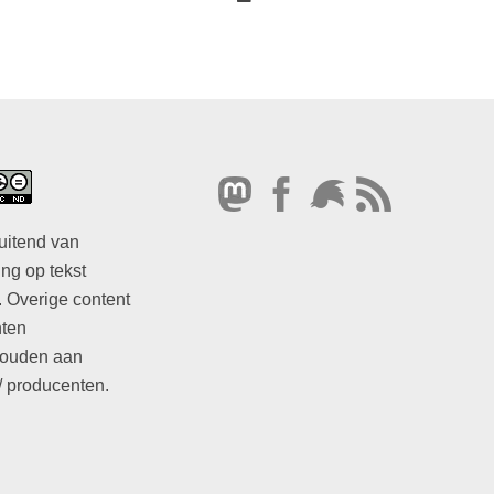
uitend van
ng op tekst
. Overige content
hten
ouden aan
/ producenten.