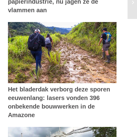
papierindustrie, nu jagen ze de
du
vlammen aan
Het bladerdak verborg deze sporen
eeuwenlang: lasers vonden 396
onbekende bouwwerken in de
Amazone