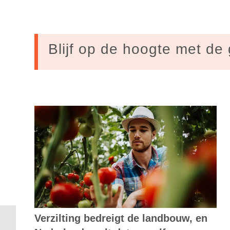
Blijf op de hoogte met de 
Verzilting bedreigt de landbouw, en
D66: Timmermans lost beloftes niet