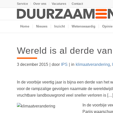
Service
Over ons
Vacatures
Contact
Home
Nieuws
Inzicht
Wetenswaardig
Opinie
Wereld is al derde va
3 december 2015
|
door
IPS
|
in
klimaatverandering
,
In de voorbije veertig jaar is bijna een derde van h
voor de rampzalige gevolgen naarmate de wereldwijde 
vruchtbare landbouwgrond veel sneller verloren is […
In de voorbije v
Parijs waarschu