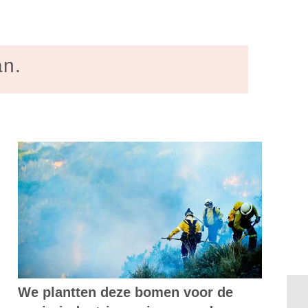
an.
We plantten deze bomen voor de
De