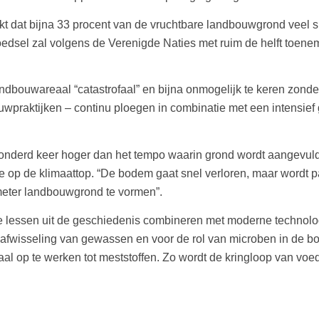
ijkt dat bijna 33 procent van de vruchtbare landbouwgrond veel 
oedsel zal volgens de Verenigde Naties met ruim de helft toene
bouwareaal “catastrofaal” en bijna onmogelijk te keren zonde
praktijken – continu ploegen in combinatie met een intensief 
 honderd keer hoger dan het tempo waarin grond wordt aangevul
op de klimaattop. “De bodem gaat snel verloren, maar wordt pas 
imeter landbouwgrond te vormen”.
lessen uit de geschiedenis combineren met moderne technologi
afwisseling van gewassen en voor de rol van microben in de b
haal op te werken tot meststoffen. Zo wordt de kringloop van voe