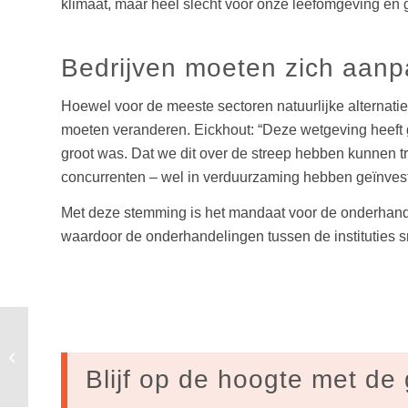
klimaat, maar heel slecht voor onze leefomgeving en g
Bedrijven moeten zich aan
Hoewel voor de meeste sectoren natuurlijke alternati
moeten veranderen. Eickhout: “Deze wetgeving heeft 
groot was. Dat we dit over de streep hebben kunnen t
concurrenten – wel in verduurzaming hebben geïnveste
Met deze stemming is het mandaat voor de onderha
waardoor de onderhandelingen tussen de instituties s
Brede steun voor
activisten die bedrijven
en directeuren
Blijf op de hoogte met de 
aanklagen