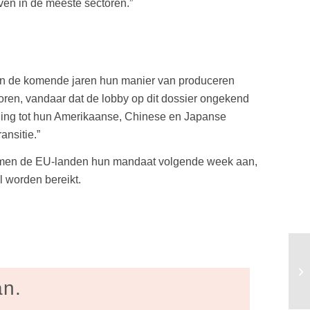
even in de meeste sectoren.”
n in de komende jaren hun manier van produceren
oren, vandaar dat de lobby op dit dossier ongekend
lling tot hun Amerikaanse, Chinese en Japanse
nsitie.”
emen de EU-landen hun mandaat volgende week aan,
l worden bereikt.
an.