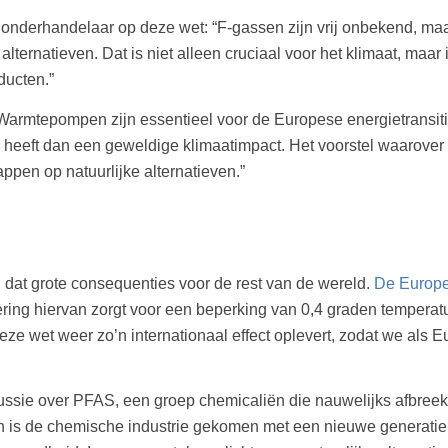
onderhandelaar op deze wet: “F-gassen zijn vrij onbekend, m
lternatieven. Dat is niet alleen cruciaal voor het klimaat, maar
ducten.”
Warmtepompen zijn essentieel voor de Europese energietransiti
 heeft dan een geweldige klimaatimpact. Het voorstel waarove
en op natuurlijke alternatieven.”
 dat grote consequenties voor de rest van de wereld.
De Europe
ering hiervan zorgt voor een beperking van 0,4 graden temperat
eze wet weer zo’n internationaal effect oplevert, zodat we als
sie over PFAS, een groep chemicaliën die nauwelijks afbreekt 
en is de chemische industrie gekomen met een nieuwe generatie