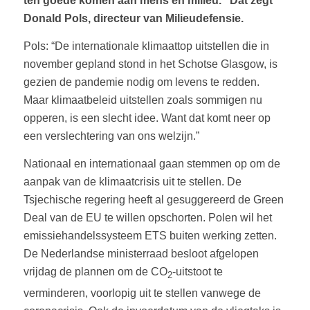
ten goede komen aan mens èn milieu.” Dat zegt
Donald Pols, directeur van Milieudefensie.
Pols: “De internationale klimaattop uitstellen die in
november gepland stond in het Schotse Glasgow, is
gezien de pandemie nodig om levens te redden.
Maar klimaatbeleid uitstellen zoals sommigen nu
opperen, is een slecht idee. Want dat komt neer op
een verslechtering van ons welzijn.”
Nationaal en internationaal gaan stemmen op om de
aanpak van de klimaatcrisis uit te stellen. De
Tsjechische regering heeft al gesuggereerd de Green
Deal van de EU te willen opschorten. Polen wil het
emissiehandelssysteem ETS buiten werking zetten.
De Nederlandse ministerraad besloot afgelopen
vrijdag de plannen om de CO
-uitstoot te
2
verminderen, voorlopig uit te stellen vanwege de