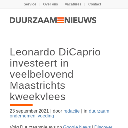
Service
Over ons
Vacatures
Contact
Leonardo DiCaprio
investeert in
veelbelovend
Maastrichts
kweekvlees
23 september 2021
|
door
redactie
|
in
duurzaam
ondernemen
,
voeding
Volg Duurzaamnieuws op
Google News
|
Discover
|